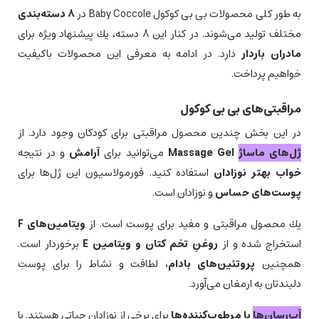
به طور كلی محصولات بی بی كوكول Baby Coccole در
8 دسته‌بندی
مختلف تولید می‌شوند. در كنار این 8 دسته، یك پیشنهاد ویژه برای
مادران باردار
دارد. در ادامه به معرفی این محصولات باكیفیت
خواهیم پرداخت.
مراقبتی‌های بی بی كوكول
در این بخش چندین محصول مراقبتی برای كودكان وجود دارد. از
ژل‌های ماساژ
Massage Gel
می‌توانید برای
آرامش
و در نتیجه
خواب بهتر نوزادان
استفاده كنید. فورمولاسیون این ژل‌ها برای
پوست‌های حساس
و نوزادان است.
یك محصول مراقبتی و مفید برای پوست است. از
ویتامین‌های F
استخراج شده و از
روغنِ تخم كتان و ویتامین E
برخوردار است.
همچنین
پروتئین‌های بادام،
لطافت و نشاط را برای پوستِ
دلبندتان به ارمغان می‌آورد.
آب‌رسان‌ها
یا مرطوب‌كننده‌ها
برای برخی از نوزادان حیاتی هستند. با