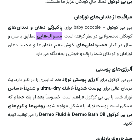
بی بی كوكول
كمك حالِ كودكان عزیز ما هستند.
مراقبت از دندان‌های نوزادان
بی بی کوکول – baby coccole برای
پاكیزگی دهان و دندان‌های
كودكان محصولاتی در نظر گرفته است.
مسواك‌هایی
مطابق با سن و
سال در كنار
خمیردندان‌های
خوش‌طعم دندان‌ها و محیط دهانِ
نوزادان و كودكان شما را پاك و خوش رایحه نگاه می‌دارد.
آلرژی‌های پوستی
بی بی كوكول برای
آلرژی پوستی نوزاد
هم تدابیری را در نظر دارد. یك
درمان عالی برای
پوست شدیداً خشك ultra-dry
و شدیداً
حساس
نوزاد شما با بی بی كوكول فراهم است. خصوصاً
بعد از یك حمام
كه
ممكن است پوست نوزاد با مشكل مواجه شود.
روغن‌ها و كرم‌های
بی بی كوكول Dermo Fluid & Dermo Bath Oil
را می‌توانید تهیه
كنید.
ضد چروك بارداری