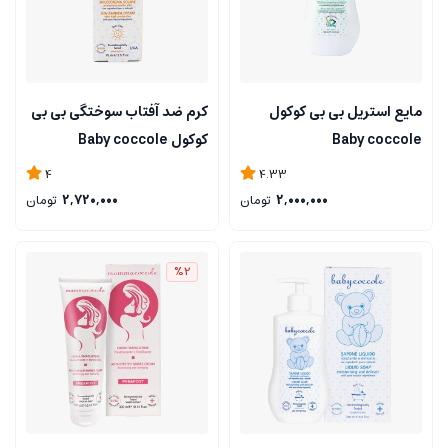
مایع استریل بی بی کوکول
کرم ضد آفتاب سوختگی بی بی
Baby coccole
کوکول Baby coccole
4
4.33
2,000,000
تومان
2,720,000
تومان
%2