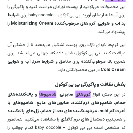
این محصولات می‌توانید از پوست نوزادان مراقبت كنید و پاكیزگی را
برای آن‌ها به ارمغان آورید. بی بی کوکول – baby coccole برای
شرایط
بد آب و هوایی
،
كرم‌های مرطوب‌كننده Moisturizing Cream
را
پیشنهاد می‌كند.
این كرم‌ها لایه‌ای نازك روی پوست تشكیل می‌دهند تا از خشكی آن
مراقبت كنند. بی بی كوكول نشان داده كه، جهانی می‌اندیشد. برای
همین یك
مرطوب‌كننده
برای مناطق و
شرایط سردِ آب و هوایی
Cold Cream
در بین محصولاتش دارد.
بخش نظافت و پاكیزگی بی بی كوكول
در این بخش انواع
كرم‌های
صابونی،
شامپوها
و پاك‌كننده‌های
حمام، شامپوهای نرم‌كننده، صابون‌های مایع، شامپوهای با
قدرت كم mild، مرطوب‌كننده‌های بعد از حمام، ژل‌های پاك‌كننده
و همچنین
دستمال‌های نرمِ كاغذی
را مشاهده می‌كنیم. همانطور
كه مشخص است بی بی کوکول – baby coccole تمام جوانب را