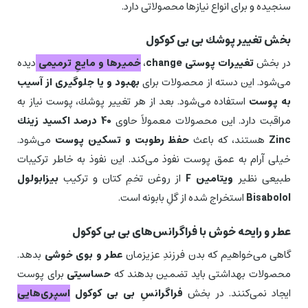
سنجیده و برای انواع نیازها محصولاتی دارد.
بخش تغییر پوشك بی بی كوكول
در بخش
تغییرات پوستی change
،‌
خمیرها و مایعِ ترمیمی
دیده
می‌شود. این دسته از محصولات برای
بهبود و یا جلوگیری از آسیب
به پوست
استفاده می‌شود. بعد از هر تغییر پوشك، پوست نیاز به
مراقبت دارد. این محصولات معمولاً حاوی
40 درصد اكسید زینك
Zinc
هستند، كه باعث
حفظ رطوبت و تسكین پوست
می‌شود.
خیلی آرام به عمق پوست نفوذ می‌كند. این نفوذ به خاطر تركیبات
طبیعی نظیر
ویتامین F
از روغن تخمِ كتان و تركیب
بیزابولول
Bisabolol
استخراج شده از گلِ بابونه است.
عطر و رایحه خوش با فراگرانس‌های بی بی كوكول
گاهی می‌خواهیم كه بدن فرزندِ عزیزمان
عطر و بوی خوشی
بدهد.
محصولات بهداشتی باید تضمین بدهند كه
حساسیتی
برای پوست
ایجاد نمی‌كنند. در بخش
فراگرانسِ بی بی كوكول
اسپری‌هایی