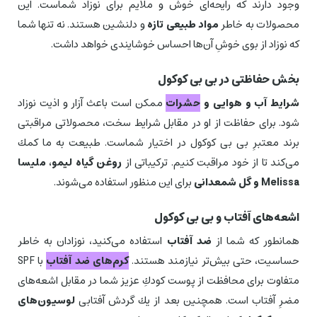
وجود دارند كه رایحه‌ای خوش و ملایم برای نوزاد شماست. این
محصولات به خاطر
مواد طبیعی تازه
و دلنشین هستند. نه تنها شما
كه نوزاد از بوی خوشِ آن‌ها احساس خوشایندی خواهد داشت.
بخش حفاظتی در بی بی كوكول
شرایط آب و هوایی و
حشرات
ممكن است باعث آزار و اذیت نوزاد
شود. برای حفاظت از او در مقابل شرایط سخت، محصولاتی مراقبتی
برند معتبرِ بی بی كوكول در اختیار شماست. طبیعت به ما كمك
می‌كند تا از خود مراقبت كنیم. تركیباتی از
روغن گیاه لیمو، ملیسا
Melissa و گل شمعدانی
برای این منظور استفاده می‌شوند.
اشعه‌های آفتاب و بی بی كوكول
همانطور كه شما از
ضد آفتاب
استفاده می‌كنید، نوزادان به خاطر
حساسیت، حتی بیش‌تر نیازمند هستند.
كرم‌های ضد آفتاب
با SPF
متفاوت برای محافظت از پوست كودكِ عزیز شما در مقابل اشعه‌های
مضرِ آفتاب است. همچنین بعد از یك گردش آفتابی
لوسیون‌های