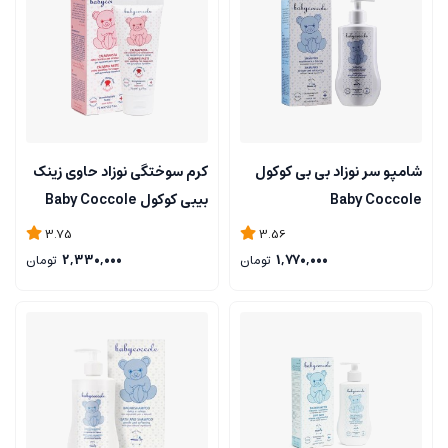
شامپو سر نوزاد بی بی کوکول
کرم سوختگی نوزاد حاوی زینک
Baby Coccole
بیبی کوکول Baby Coccole
حجم 75 میلی لیتر
3.75
3.56
1,770,000
تومان
2,330,000
تومان