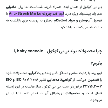
بی بی كوكول از همان ابتدا همراه فرزند شماست. اما برای
مادران
هم یك پیشنهاد ویژه دارد.
كرم ضد چروك Anti-Strech Marks
با
فرمول
آب‌رسان
و
مواد استحكام‌ بخش
به پوست برای بازگشت به
حالت طبیعی كمك خواهد كرد.
چرا محصولات برند بی بی کوکول – baby coccole را
بخرم؟
این برند با رعایت تمامی مسائل فنی و مدیریت
كیفی
، محصولات خود
را
تضمین
می‌كند. از
گواهی‌نامه‌هایی
نظیر
ISO 9001:2008 و ISO
22716:2007
برخوردار است. بی بی كوكول سال‌هاست در این زمینه
فعال است و
محصولاتِ اورجینال
آن به تمام نقاط دنیا ارسال
می‌شود.