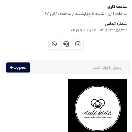
ساعت کاری
ساعات کاری :‌ شنبه تا چهارشنبه از ساعت 10 الی 17
شماره تماس
|
02177616717
09912345833
عضویت