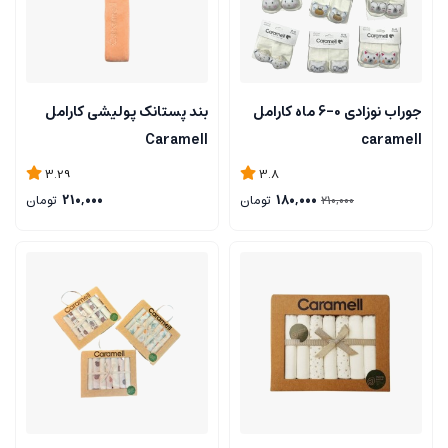
جوراب نوزادی 0-6 ماه کارامل
بند پستانک پولیشی کارامل
Caramell
caramell
3.29
3.8
180,000
تومان
210,000
تومان
210,000