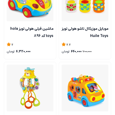
موبایل موزیکال تاشو هولی تویز
ماشین فیلی هولی تویز hola
Huile Toys
toys کد 896
4
4.4
640,000
تومان
6,320,000
تومان
700,000