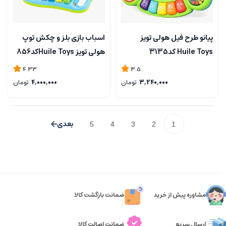
پیانو طرح فیل هولی تویز
اسباب بازی بلز و چکش توپ
Huile Toys کد3135
هولی تویز Huile Toysکد856
4.33
3.5
3,240,000
تومان
4,000,000
تومان
5
4
3
2
1
مشاوره پیش از خرید
ضمانت بازگشت کالا
ارسال سریع
ضمانت اصالت کالا