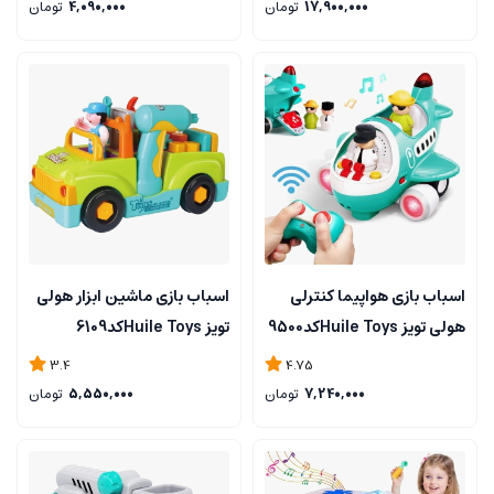
17,900,000
تومان
4,090,000
تومان
اسباب بازی هواپیما کنترلی
اسباب بازی ماشین ابزار هولی
هولی تویز Huile Toysکد9500
تویز Huile Toysکد6109
3.4
4.75
7,240,000
تومان
5,550,000
تومان