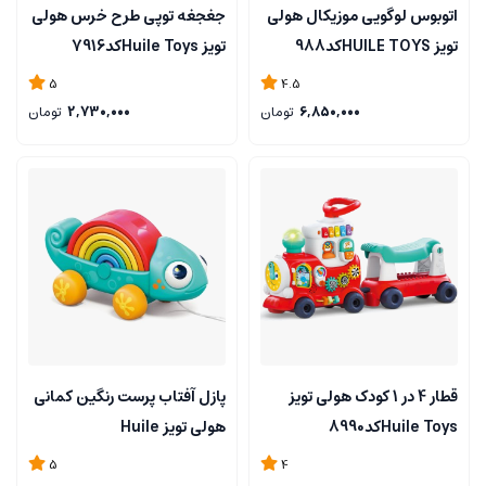
اتوبوس لوگویی موزیکال هولی
جغجغه توپی طرح خرس هولی
تویز HUILE TOYSکد988
تویز Huile Toysکد7916
5
4.5
6,850,000
تومان
2,730,000
تومان
قطار 4 در 1 کودک هولی تویز
پازل آفتاب پرست رنگین کمانی
Huile Toysکد8990
هولی تویز Huile
Toysکد795700
5
4