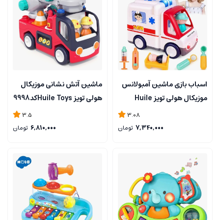
اسباب بازی ماشین آمبولانس
ماشین آتش نشانی موزیکال
موزیکال هولی تویز Huile
هولی تویز Huile Toysکد9998
toysکد9997
3.5
3.08
7,340,000
تومان
6,810,000
تومان