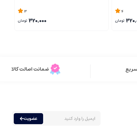
یونی
3
4
320,000
320,
تومان
تومان
سریع
ضمانت اصالت کالا
عضویت