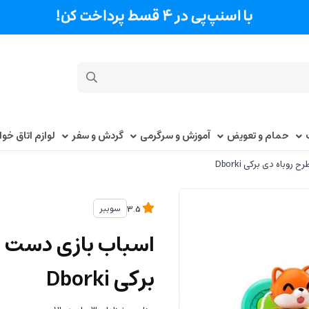
حمام و تعویض
آموزش و سرگرمی
گردش و سفر
لوازم اتاق خو
باه دی برکی Dborki
سوببر
3.5
اسباب بازی دست ور
برکی Dborki