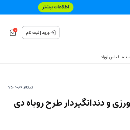
0
ورود
|
ثبت نام
اب
لباس نوزاد
کدکالا:
زی و دندانگیردار طرح روباه دی