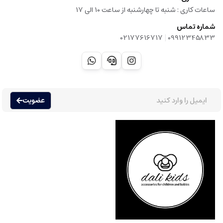
ساعات کاری :‌ شنبه تا چهارشنبه از ساعت 10 الی 17
شماره تماس
|
02177616717
09912345833
عضویت