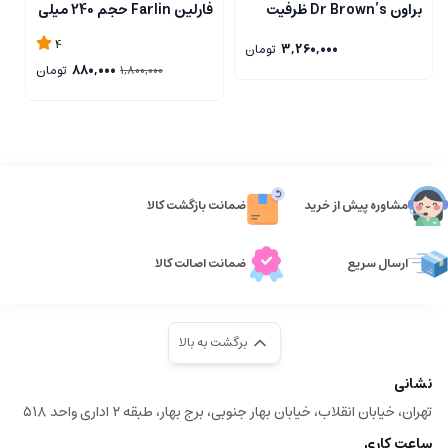
براون Dr Brown’s ظرفیت
فارلین Farlin حجم 240 میلی
270 میلی لیتر طرح زرافه
لیتر
ل
4
3,260,000
تومان
880,000
تومان
1,800,000
مشاوره پیش از خرید
ضمانت بازگشت کالا
ارسال سریع
ضمانت اصالت کالا
برگشت به بالا
نشانی
تهران، خیابان انقلاب، خیابان بهار جنوبی، برج بهار، طبقه ۲ اداری واحد ۵۱۸
ساعت کاری