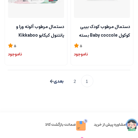
دستمال مرطوب کودک بیبی
دستمال مرطوب آلوئه ورا و
کوکول Baby coccole بسته
پانتنول کیکابو Kikkaboo
72 عددی
بسته 80 عددی
5
5
ناموجود
ناموجود
2
1
مشاوره پیش از خرید
ضمانت بازگشت کالا