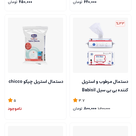
640,000
تومان
450,000
تومان
%33
دستمال مرطوب و استریل
دستمال استریل چیکو chicco
کننده بی بی سیل Babisil
بسته 80 عددی
5
3.7
800,000
تومان
ناموجود
1,200,000