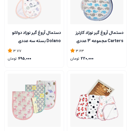
دستمال آروغ گیر نوزاد کارترز
دستمال آروغ گیر نوزاد دولانو
Carters مجموعه 3 عددی
Dolano بسته سه عددی
3.77
3.63
220,000
تومان
495,000
تومان