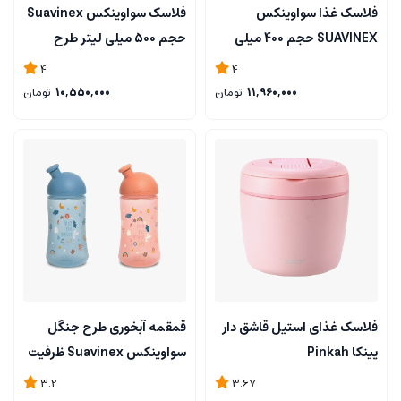
فلاسک غذا سواوینکس
فلاسک سواوینکس Suavinex
SUAVINEX حجم 400 میلی
حجم 500 میلی لیتر طرح
لیتر
خرگوش
4
4
11,960,000
تومان
10,550,000
تومان
فلاسک غذای استیل قاشق دار
قمقمه آبخوری طرح جنگل
پینکا Pinkah
سواوینکس Suavinex ظرفیت
270 میلی لیتر
3.2
3.67