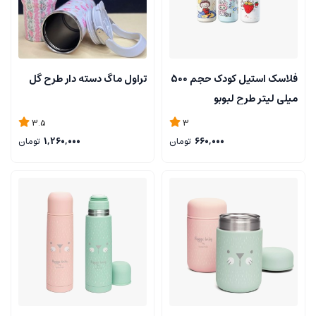
فلاسک استیل کودک حجم 500
تراول ماگ دسته دار طرح گل
میلی لیتر طرح لبوبو
3.5
3
660,000
تومان
1,260,000
تومان