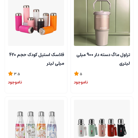
تراول ماگ دسته دار 900 میلی
فلاسک استیل کودک حجم 420
لیتری
میلی لیتر
3.5
5
ناموجود
ناموجود