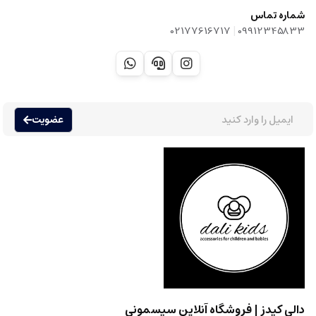
شماره تماس
|
02177616717
09912345833
عضویت
دالی کیدز | فروشگاه آنلاین سیسمونی