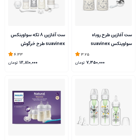
ست آغازین طرح روباه
ست آغازین 8 تکه سواوینکس
سواوینکس suavinex
suavinex طرح خرگوش
4.33
3.25
7,350,000
تومان
12,810,000
تومان