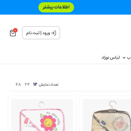
0
ورود
|
ثبت نام
اب
لباس نوزاد
48
24
12
تعداد نمایش