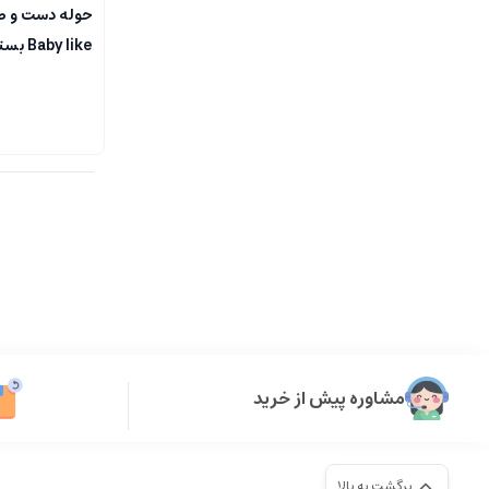
حوله دست و صو
Baby like بسته 4 عددی
مشاوره پیش از خرید
برگشت به بالا