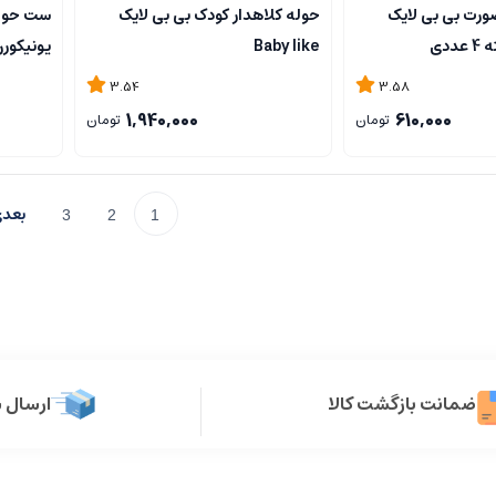
رت بی بی لایک
حوله کلاهدار کودک بی بی لایک
Baby like
یونیکورن پوت
3.54
3.58
1,940,000
610,000
تومان
تومان
3
2
1
ضمانت بازگشت کالا
ارسال 