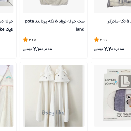
ست حوله نوزاد 5 تکه مادرکر
ست حوله نوزاد 5 تکه پوتالند pota
land
لایک Baby like
2.45
3.26
2,100,000
2,200,000
تومان
تومان