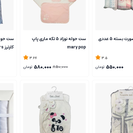
 بسته 5 عددی
ست حوله نوزاد 5 تکه ماری پاپ
ست حوله 
mary pop
کارترز carters طرح خرس
3.64
3.5
580,000
550,000
850,000
تومان
تومان