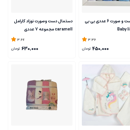
حوله دست و صورت 6 عددی بی بی
دستمال دست وصورت نوزاد کارامل
caramell مجموعه 7 عددی
3.64
3.36
630,000
450,000
تومان
تومان