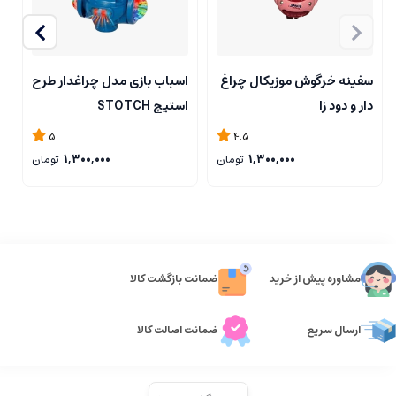
سفینه خرگوش موزیکال چراغ
اسباب بازی مدل چراغدار طرح
ا
دار و دود زا
استیچ STOTCH
د
i
5
4.5
1,300,000
تومان
1,300,000
تومان
مشاوره پیش از خرید
ضمانت بازگشت کالا
ارسال سریع
ضمانت اصالت کالا