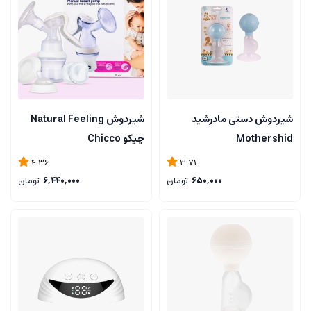
شیردوش دستی مادرشید
شیردوش Natural Feeling
Mothershid
چیکو Chicco
4.36
3.71
650,000
تومان
6,440,000
تومان