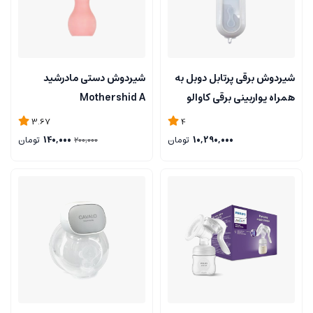
شیردوش برقی پرتابل دوبل به
شیردوش دستی مادرشید
همراه پواربینی برقی کاوالو
Mothershid A
cavalo
3.67
4
10,290,000
تومان
140,000
تومان
200,000