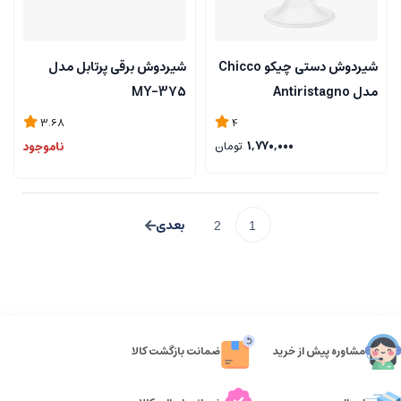
شیردوش دستی چیکو Chicco
شیردوش برقی پرتابل مدل
مدل Antiristagno
MY-375
3.68
4
1,770,000
تومان
ناموجود
2
1
مشاوره پیش از خرید
ضمانت بازگشت کالا