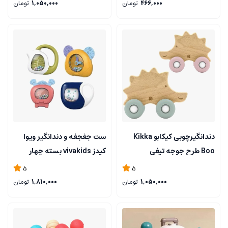
466,000
تومان
1,050,000
تومان
دندانگیرچوبی کیکابو Kikka
ست جغجغه و دندانگیر ویوا
Boo طرح جوجه تیغی
کیدز vivakids بسته چهار
عددی کد 1159
5
5
1,050,000
تومان
1,810,000
تومان