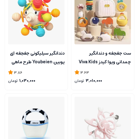
ست جغجغه و دندانگیر
دندانگیر سیلیکونی جغجغه ای
چمدانی ویوا کیدز Viva Kids
یوبین Youbeien طرح ماهی
بسته ده عددی
3.86
3.63
3,010,000
تومان
1,030,000
تومان