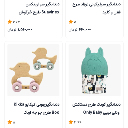
دندانگیر سیلیکونی نوزاد طرح
دندانگیر سواوینکس
قفل و کلید
Suavinex طرح خرگوش
2.67
5
440,000
تومان
1,510,000
تومان
دندانگیر کودک طرح دستکش
دندانگیرچوبی کیکابو Kikka
اونلی بیبی Only Baby
Boo طرح جوجه اردک
5
3.44