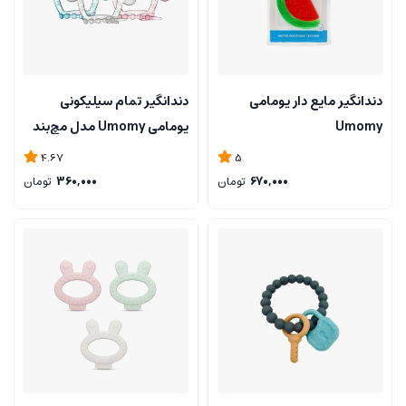
دندانگیر مایع دار یومامی
دندانگیر تمام سیلیکونی
Umomy
یومامی Umomy مدل مچ‌بند
4.67
5
670,000
تومان
360,000
تومان